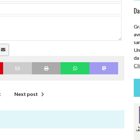
Dai
Gra
avr
sar
Uni
a
da 
Cli
t
Next post