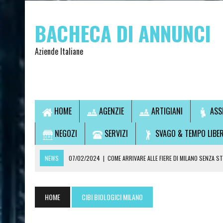
BACHECA DI ANNUNCI
Aziende Italiane
HOME
AGENZIE
ARTIGIANI
ASS
NEGOZI
SERVIZI
SVAGO & TEMPO LIBE
NEWS
07/02/2024
|
COME ARRIVARE ALLE FIERE DI MILANO SENZA S
07/02/2024
|
VUOI USCIRE SENZA GUIDARE? SCOPRI LA SOLUZIONE IDEA
14/09/2021
|
L’OSTEOPATA È UN MEDICO?
HOME
CIBI BIOLOGICI MILANO
28/07/2021
|
CONSULTI DI CARTOMANZIA