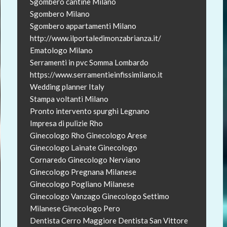
Sgombero cantine Milano
Sgombero Milano
Sgombero appartamenti Milano
http://www.ilportaledimonzabrianza.it/
Ematologo Milano
Serramenti in pvc Somma Lombardo
https://www.serramentieinfissimilano.it
Wedding planner Italy
Stampa voltanti Milano
Pronto intervento spurghi Legnano
Impresa di pulizie Rho
Ginecologo Rho
Ginecologo Arese
Ginecologo Lainate
Ginecologo
Cornaredo
Ginecologo Nerviano
Ginecologo Pregnana Milanese
Ginecologo Pogliano Milanese
Ginecologo Vanzago
Ginecologo Settimo
Milanese
Ginecologo Pero
Dentista Cerro Maggiore
Dentista San Vittore