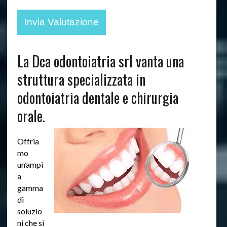
La Dca odontoiatria srl vanta una
struttura specializzata in
odontoiatria dentale e chirurgia
orale.
Offria
mo
un’ampi
a
gamma
di
soluzio
ni che si