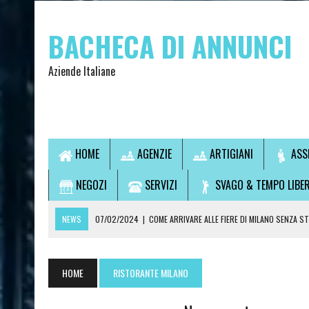
BACHECA DI ANNUNCI
Aziende Italiane
HOME
AGENZIE
ARTIGIANI
ASS
NEGOZI
SERVIZI
SVAGO & TEMPO LIBE
NEWS
07/02/2024
|
COME ARRIVARE ALLE FIERE DI MILANO SENZA S
07/02/2024
|
VUOI USCIRE SENZA GUIDARE? SCOPRI LA SOLUZIONE IDEA
14/09/2021
|
L’OSTEOPATA È UN MEDICO?
HOME
RISTORANTE MILANO
28/07/2021
|
CONSULTI DI CARTOMANZIA