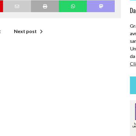
Dai
Gra
t
Next post
avr
sar
Uni
da 
Cli