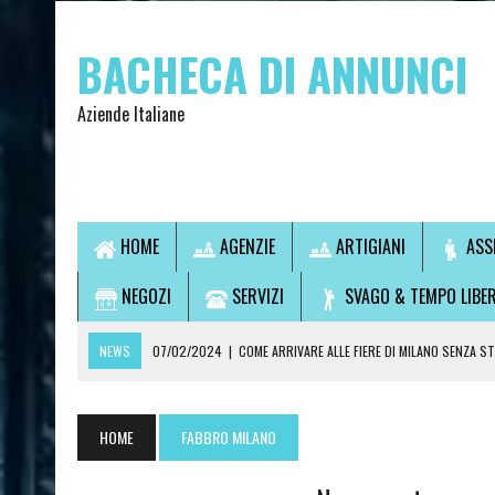
BACHECA DI ANNUNCI
Aziende Italiane
HOME
AGENZIE
ARTIGIANI
ASS
NEGOZI
SERVIZI
SVAGO & TEMPO LIBE
NEWS
07/02/2024
|
COME ARRIVARE ALLE FIERE DI MILANO SENZA S
07/02/2024
|
VUOI USCIRE SENZA GUIDARE? SCOPRI LA SOLUZIONE IDEA
14/09/2021
|
L’OSTEOPATA È UN MEDICO?
HOME
FABBRO MILANO
28/07/2021
|
CONSULTI DI CARTOMANZIA