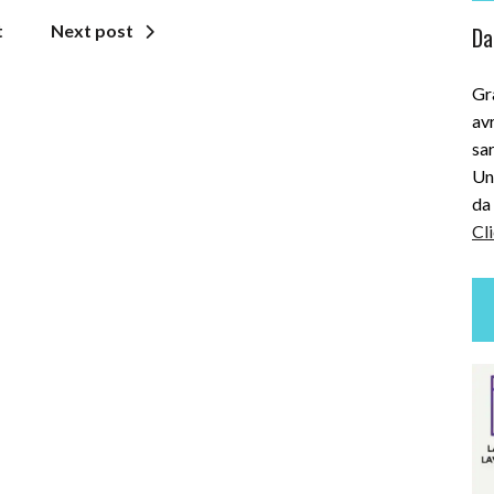
t
Next post
Dai
Gra
avr
sar
Uni
da 
Cli