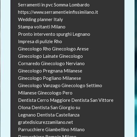
Serramenti in pvc Somma Lombardo
https://www.serramentieinfissimilano.it
Wedding planner Italy
Stampa voltanti Milano
Pronto intervento spurghi Legnano
Impresa di pulizie Rho
Ginecologo Rho
Ginecologo Arese
Ginecologo Lainate
Ginecologo
Cornaredo
Ginecologo Nerviano
Ginecologo Pregnana Milanese
Ginecologo Pogliano Milanese
Ginecologo Vanzago
Ginecologo Settimo
Milanese
Ginecologo Pero
Dentista Cerro Maggiore
Dentista San Vittore
Olona
Dentista San Giorgio su
Legnano
Dentista Castellanza
gratedisicurezzamilano.net
Parrucchiere Giambellino Milano
Parrucchiere Romolo Milano