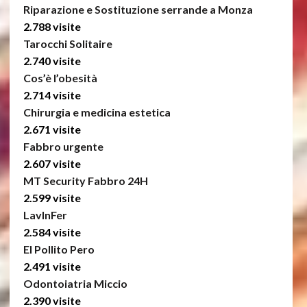
Riparazione e Sostituzione serrande a Monza
2.788 visite
Tarocchi Solitaire
2.740 visite
Cos’è l’obesità
2.714 visite
Chirurgia e medicina estetica
2.671 visite
Fabbro urgente
2.607 visite
MT Security Fabbro 24H
2.599 visite
LavInFer
2.584 visite
El Pollito Pero
2.491 visite
Odontoiatria Miccio
2.390 visite