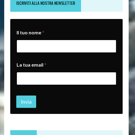
ISCRIVITI ALLA NOSTRA NEWSLETTER
L
Il tuo nome
*
a
t
u
o
I
l
La tua email
*
Invia