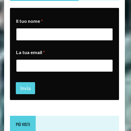
Il tuo nome
*
t
La tua email
*
u
a
e
m
a
i
l
Invia
L
a
PIÙ VISTI