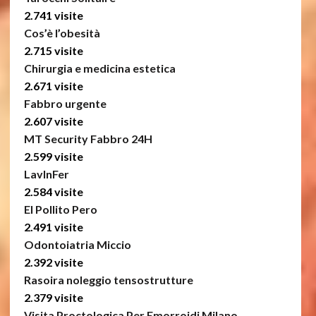
2.741 visite
Cos’è l’obesità
2.715 visite
Chirurgia e medicina estetica
2.671 visite
Fabbro urgente
2.607 visite
MT Security Fabbro 24H
2.599 visite
LavInFer
2.584 visite
El Pollito Pero
2.491 visite
Odontoiatria Miccio
2.392 visite
Rasoira noleggio tensostrutture
2.379 visite
Visita Proctologica Per Emorroidi Milano