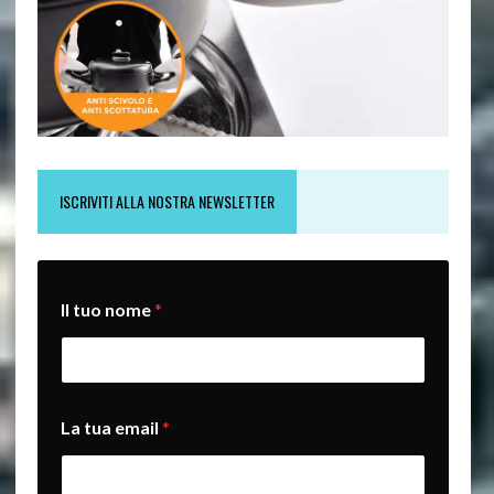
ISCRIVITI ALLA NOSTRA NEWSLETTER
n
Il tuo nome
*
o
m
e
I
l
*
La tua email
*