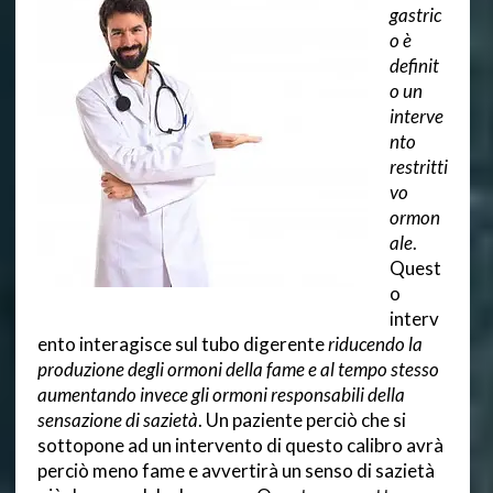
gastric
o è
definit
o un
interve
nto
restritti
vo
ormon
ale
.
Quest
o
interv
ento interagisce sul tubo digerente
riducendo la
produzione degli ormoni della fame e al tempo stesso
aumentando invece gli ormoni responsabili della
sensazione di sazietà
. Un paziente perciò che si
sottopone ad un intervento di questo calibro avrà
perciò meno fame e avvertirà un senso di sazietà