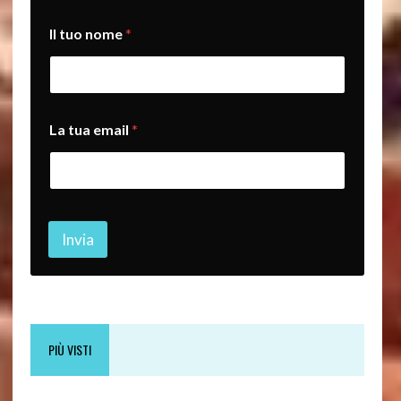
Il tuo nome
*
e
La tua email
*
m
a
i
l
L
a
I
Invia
l
PIÙ VISTI