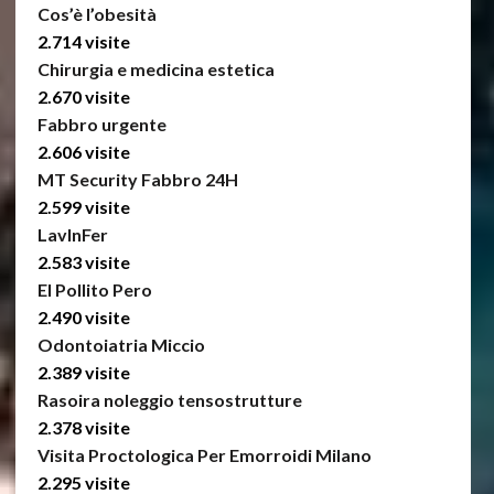
Cos’è l’obesità
2.714 visite
Chirurgia e medicina estetica
2.670 visite
Fabbro urgente
2.606 visite
MT Security Fabbro 24H
2.599 visite
LavInFer
2.583 visite
El Pollito Pero
2.490 visite
Odontoiatria Miccio
2.389 visite
Rasoira noleggio tensostrutture
2.378 visite
Visita Proctologica Per Emorroidi Milano
2.295 visite