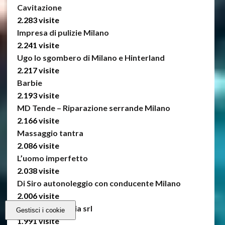
Cavitazione
2.283 visite
Impresa di pulizie Milano
2.241 visite
Ugo lo sgombero di Milano e Hinterland
2.217 visite
Barbie
2.193 visite
MD Tende – Riparazione serrande Milano
2.166 visite
Massaggio tantra
2.086 visite
L’uomo imperfetto
2.038 visite
Di Siro autonoleggio con conducente Milano
2.006 visite
Dca odontoiatria srl
Gestisci i cookie
1.991 visite