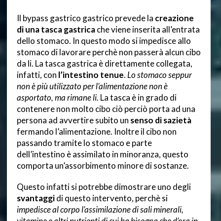
Il bypass gastrico gastrico prevede la
creazione
di una tasca gastrica
che viene inserita all’entrata
dello stomaco. In questo modo si impedisce allo
stomaco di lavorare perchè non passerà alcun cibo
da li. La tasca gastrica è direttamente collegata,
infatti, con
l’intestino tenue
.
Lo stomaco seppur
non è più utilizzato per l’alimentazione non è
asportato, ma rimane li.
La tasca è in grado di
contenere non molto cibo ciò perciò porta ad una
persona ad avvertire subito un
senso di sazietà
fermando l’alimentazione. Inoltre il cibo non
passando tramite lo stomaco e parte
dell’intestino è assimilato in minoranza, questo
comporta un’assorbimento minore di sostanze.
Questo infatti si potrebbe dimostrare uno degli
svantaggi
di questo intervento, perchè si
impedisce al corpo l’assimilazione di sali minerali,
vitamine e altri nutrienti di cui ha bisogna che d’ora in