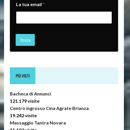
La tua email
*
a
e
m
a
i
l
n
Invia
o
m
e
PIÙ VISTI
Bacheca di Annunci
121.179 visite
Centro ingrosso Cina Agrate Brianza
19.242 visite
Massaggio Tantra Novara
11.103 visite