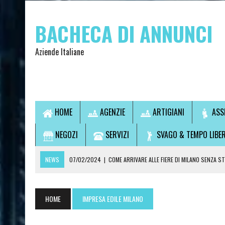
BACHECA DI ANNUNCI
Aziende Italiane
HOME
AGENZIE
ARTIGIANI
ASS
NEGOZI
SERVIZI
SVAGO & TEMPO LIBE
NEWS
07/02/2024
|
COME ARRIVARE ALLE FIERE DI MILANO SENZA S
07/02/2024
|
VUOI USCIRE SENZA GUIDARE? SCOPRI LA SOLUZIONE IDEA
14/09/2021
|
L’OSTEOPATA È UN MEDICO?
HOME
IMPRESA EDILE MILANO
28/07/2021
|
CONSULTI DI CARTOMANZIA