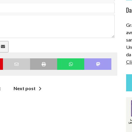
Dai
Gra
avr
sar
Uni
a
da 
Cli
t
Next post