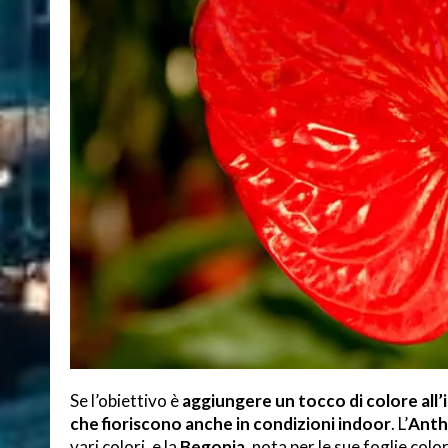
Se l’obiettivo è
aggiungere un tocco di colore all
che fioriscono anche in condizioni indoor
. L’
Anth
vari colori, e la
Begonia
, nota per le sue foglie colo