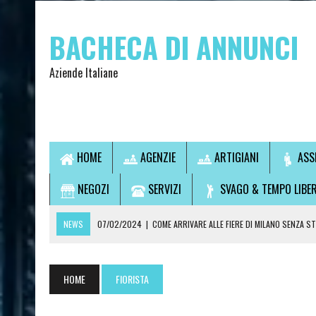
BACHECA DI ANNUNCI
Aziende Italiane
HOME
AGENZIE
ARTIGIANI
ASS
NEGOZI
SERVIZI
SVAGO & TEMPO LIBE
NEWS
07/02/2024
|
COME ARRIVARE ALLE FIERE DI MILANO SENZA S
07/02/2024
|
VUOI USCIRE SENZA GUIDARE? SCOPRI LA SOLUZIONE IDEA
14/09/2021
|
L’OSTEOPATA È UN MEDICO?
HOME
FIORISTA
28/07/2021
|
CONSULTI DI CARTOMANZIA