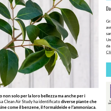
Dai
Gra
avr
sar
Uni
da 
Cli
on solo per la loro bellezza ma anche per i
sa Clean Air Study ha identificato
diverse piante che
sine come il benzene, il formaldeide e l’ammoniaca
.