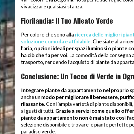
vivacizzare qualsiasi stanza.
Fiorilandia: Il Tuo Alleato Verde
Per coloro che sono alla
ricerca delle migliori pia
soluzione comoda e affidabile
. Che siate alla
ricer
l’aria, opzioni ideali per spazi luminosi o piante c
ha ciò che fa per voi
. La comodità della consegna a
trasporto, rendendo l’acquisto di piante da appart
Conclusione: Un Tocco di Verde in Ogn
Integrare piante da appartamento nel proprio sp
anche un
modo per migliorare il benessere, purifi
rilassante
. Con l’ampia varietà di piante disponibil
ai gusti di tutti.
Grazie a servizi come quello offert
piante da appartamento non è mai stato così fac
selezione disponibile e trovare le piante perfette 
paradiso verde.