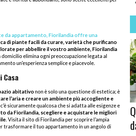
nte da appartamento, Fiorilandia offre una
ca di piante facili da curare, varietà che purificano
olorate per abbellire il vostro ambiente, Fiorilandia
 domicilio elimina ogni preoccupazione legata al
amento un’esperienza semplice e piacevole.
i Casa
azio abitativo
non è solo una questione di estetica; è
care l’aria e creare un ambiente più accogliente e
i, c’è sicuramente qualcosa che si adatta alle esigenze e
Q
o da Fiorilandia, scegliere e acquistare le migliori
ile
. Visita il sito di Fiorilandia per scoprire l’ampia
d
per trasformare il tuo appartamento in un angolo di