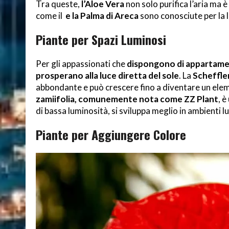
Tra queste,
l’Aloe Vera
non solo purifica l’aria ma è
come il
e la Palma di Areca
sono conosciute per la lo
Piante per Spazi Luminosi
Per gli appassionati che
dispongono di appartament
prosperano alla luce diretta del sole
. La
Scheffler
abbondante e può crescere fino a diventare un elem
zamiifolia, comunemente nota come ZZ Plant
, è
di bassa luminosità, si sviluppa meglio in ambienti l
Piante per Aggiungere Colore