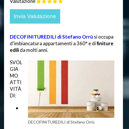
Valutazione
DECOFINITUREDILI di Stefano Orrù
si occupa
d’imbiancatura appartamenti a 360° e di
finiture
edili
da molti anni.
SVOL
GIA
MO
ATTI
VITÀ
DI:
DECOFINITUREDILI di Stefano Orrù