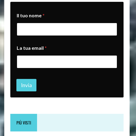
I
Il tuo nome
*
l
*
*
La tua email
*
Invia
PIÙ VISTI