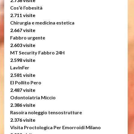
2.736 visite
Cos’è l’obesità
2.711 visite
Chirurgia e medicina estetica
2.667 visite
Fabbro urgente
2.603 visite
MT Security Fabbro 24H
2.598 visite
LavInFer
2.581 visite
El Pollito Pero
2.487 visite
Odontoiatria Miccio
2.386 visite
Rasoira noleggio tensostrutture
2.376 visite
Visita Proctologica Per Emorroidi Milano