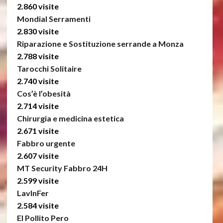
2.860 visite
Mondial Serramenti
2.830 visite
Riparazione e Sostituzione serrande a Monza
2.788 visite
Tarocchi Solitaire
2.740 visite
Cos’è l’obesità
2.714 visite
Chirurgia e medicina estetica
2.671 visite
Fabbro urgente
2.607 visite
MT Security Fabbro 24H
2.599 visite
LavInFer
2.584 visite
El Pollito Pero