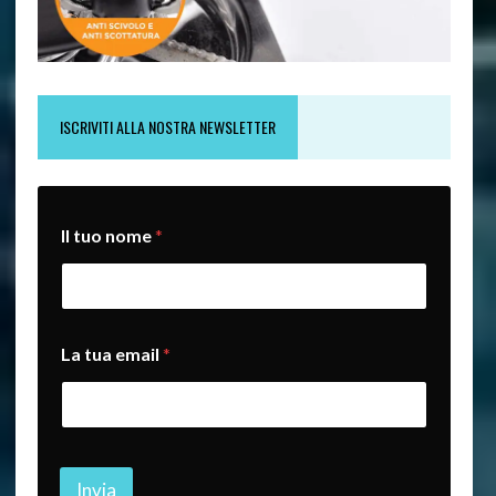
ISCRIVITI ALLA NOSTRA NEWSLETTER
Il tuo nome
*
L
La tua email
*
a
*
n
o
m
e
Invia