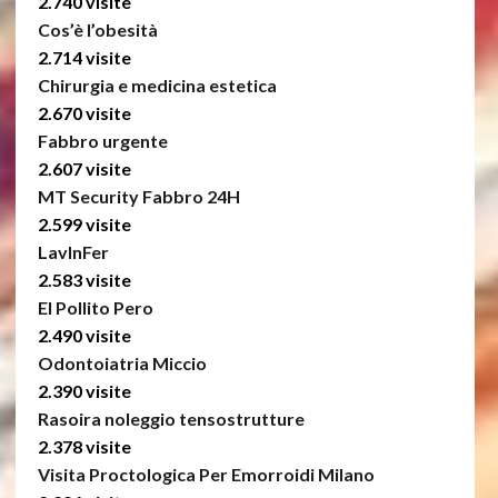
2.740 visite
Cos’è l’obesità
2.714 visite
Chirurgia e medicina estetica
2.670 visite
Fabbro urgente
2.607 visite
MT Security Fabbro 24H
2.599 visite
LavInFer
2.583 visite
El Pollito Pero
2.490 visite
Odontoiatria Miccio
2.390 visite
Rasoira noleggio tensostrutture
2.378 visite
Visita Proctologica Per Emorroidi Milano