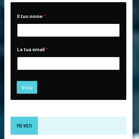
*
Il tuo nome
*
*
e
m
a
i
l
La tua email
*
Invia
PIÙ VISTI