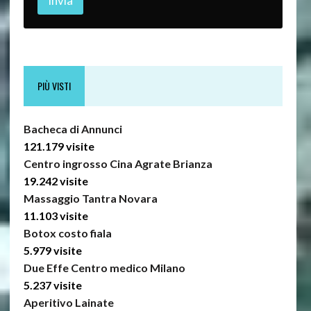
Invia
*
PIÙ VISTI
Bacheca di Annunci
121.179 visite
Centro ingrosso Cina Agrate Brianza
19.242 visite
Massaggio Tantra Novara
11.103 visite
Botox costo fiala
5.979 visite
Due Effe Centro medico Milano
5.237 visite
Aperitivo Lainate