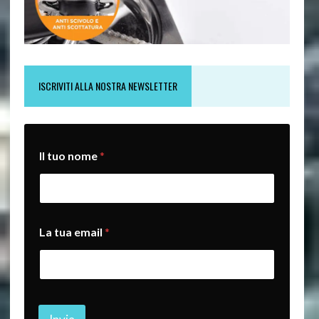
ISCRIVITI ALLA NOSTRA NEWSLETTER
Il tuo nome
*
n
La tua email
*
o
m
e
n
o
m
e