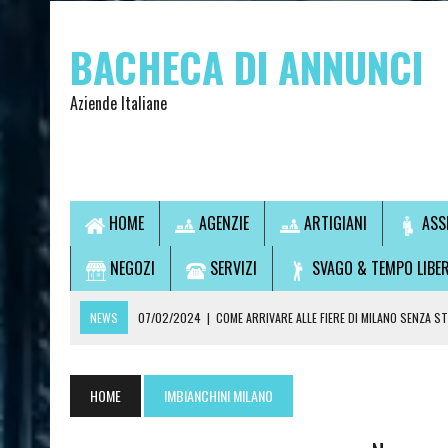
BACHECA DI ANNUNCI
Aziende Italiane
HOME
AGENZIE
ARTIGIANI
ASS
NEGOZI
SERVIZI
SVAGO & TEMPO LIBE
NEWS
07/02/2024
|
COME ARRIVARE ALLE FIERE DI MILANO SENZA S
07/02/2024
|
VUOI USCIRE SENZA GUIDARE? SCOPRI LA SOLUZIONE IDEA
14/09/2021
|
L’OSTEOPATA È UN MEDICO?
HOME
IMBIANCHINI MILANO
28/07/2021
|
CONSULTI DI CARTOMANZIA