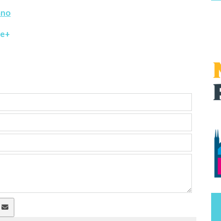
ano
e+
a