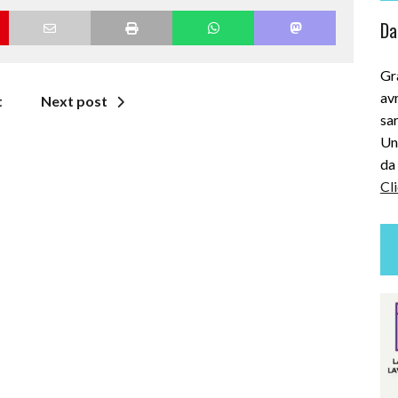
Dai
Gra
avr
t
Next post
sar
Uni
da 
Cli