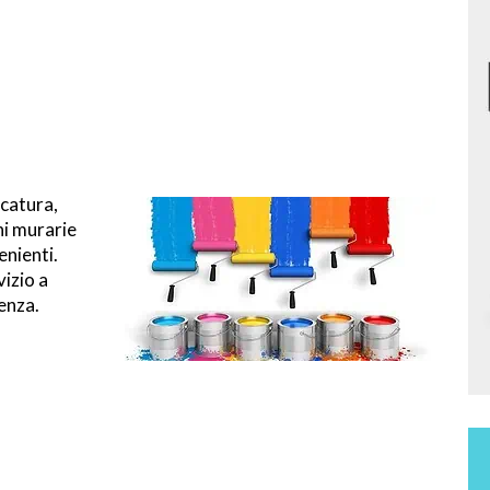
ncatura,
ni murarie
enienti.
vizio a
enza.