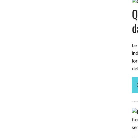
Q
d
Le
in
lor
de