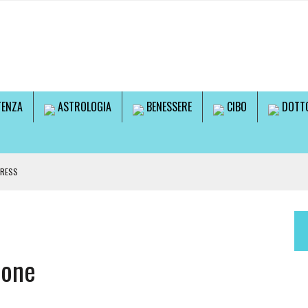
TENZA
ASTROLOGIA
BENESSERE
CIBO
DOTTO
TRESS
LE!
ione