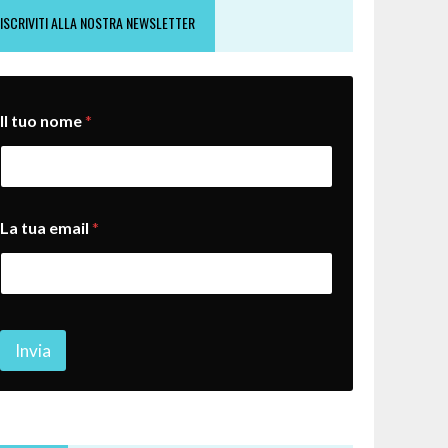
ISCRIVITI ALLA NOSTRA NEWSLETTER
n
Il tuo nome
*
o
m
e
t
u
a
La tua email
*
t
u
o
Invia