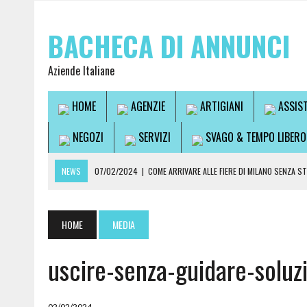
BACHECA DI ANNUNCI
Aziende Italiane
HOME
AGENZIE
ARTIGIANI
ASSIS
NEGOZI
SERVIZI
SVAGO & TEMPO LIBERO
NEWS
07/02/2024
|
COME ARRIVARE ALLE FIERE DI MILANO SENZA S
07/02/2024
|
VUOI USCIRE SENZA GUIDARE? SCOPRI LA SOLUZIONE IDEA
14/09/2021
|
L’OSTEOPATA È UN MEDICO?
HOME
MEDIA
28/07/2021
|
CONSULTI DI CARTOMANZIA
uscire-senza-guidare-soluz
08/03/2024
|
QUALI SONO LE MIGLIORI PIANTE DA APPARTAMENTO
02/02/2024