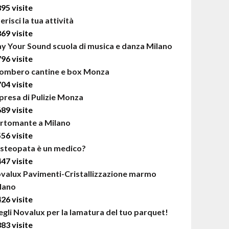
895 visite
erisci la tua attività
869 visite
ay Your Sound scuola di musica e danza Milano
796 visite
ombero cantine e box Monza
704 visite
presa di Pulizie Monza
689 visite
rtomante a Milano
556 visite
osteopata è un medico?
447 visite
valux Pavimenti-Cristallizzazione marmo
lano
426 visite
egli Novalux per la lamatura del tuo parquet!
383 visite