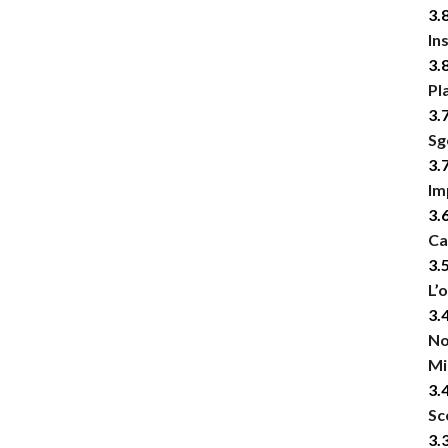
3.
Ins
3.
Pl
3.
Sg
3.
Im
3.
Ca
3.
L’
3.
No
Mi
3.
Sc
3.