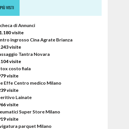
PIÙ VISTI
checa di Annunci
1.180 visite
ntro ingrosso Cina Agrate Brianza
.243 visite
ssaggio Tantra Novara
.104 visite
tox costo fiala
979 visite
e Effe Centro medico Milano
239 visite
eritivo Lainate
966 visite
eumatici Super Store Milano
919 visite
vigatura parquet Milano