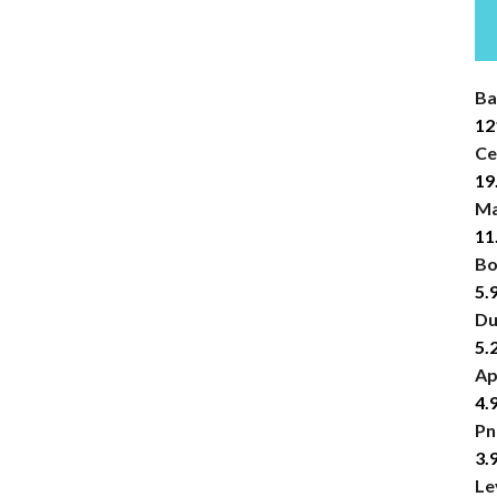
Ba
12
Ce
19
Ma
11
Bo
5.
Du
5.
Ap
4.
Pn
3.
Le