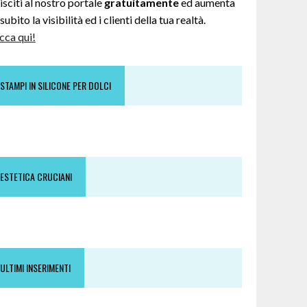
sciti al nostro portale
gratuitamente
ed aumenta
subito la visibilità ed i clienti della tua realtà.
cca qui!
STAMPI IN SILICONE PER DOLCI
ESTETICA CRUCIANI
ULTIMI INSERIMENTI