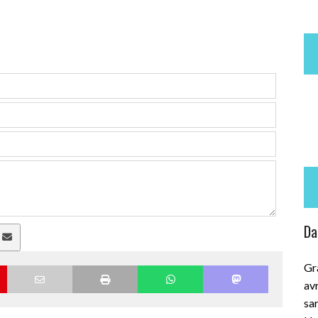
Dai
a
Gra
avr
sar