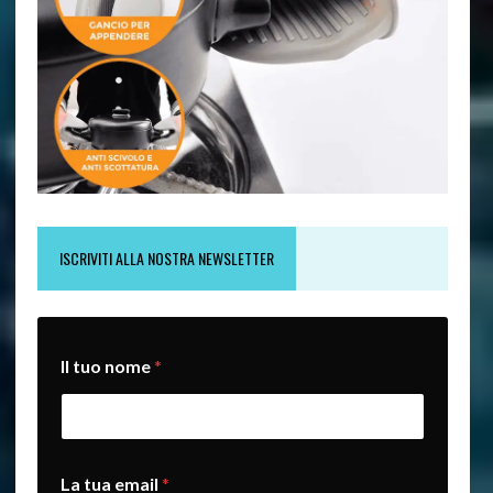
ISCRIVITI ALLA NOSTRA NEWSLETTER
I
Il tuo nome
*
l
t
u
o
n
o
La tua email
*