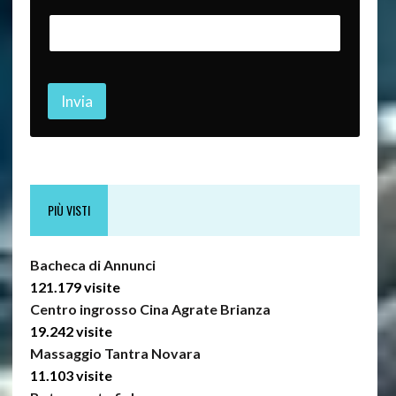
m
e
Invia
PIÙ VISTI
Bacheca di Annunci
121.179 visite
Centro ingrosso Cina Agrate Brianza
19.242 visite
Massaggio Tantra Novara
11.103 visite