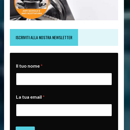
ISCRIVITI ALLA NOSTRA NEWSLETTER
Il tuo nome
*
*
La tua email
*
L
a
*