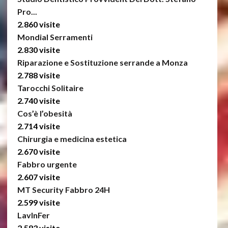
Pro...
2.860 visite
Mondial Serramenti
2.830 visite
Riparazione e Sostituzione serrande a Monza
2.788 visite
Tarocchi Solitaire
2.740 visite
Cos’è l’obesità
2.714 visite
Chirurgia e medicina estetica
2.670 visite
Fabbro urgente
2.607 visite
MT Security Fabbro 24H
2.599 visite
LavInFer
2.583 visite