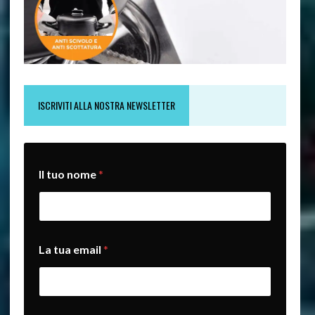
ISCRIVITI ALLA NOSTRA NEWSLETTER
Il tuo nome
*
I
La tua email
*
l
*
I
l