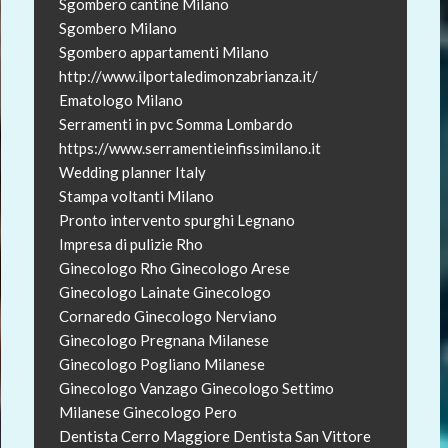
Sgombero cantine Milano
Sgombero Milano
Sgombero appartamenti Milano
http://www.ilportaledimonzabrianza.it/
Ematologo Milano
Serramenti in pvc Somma Lombardo
https://www.serramentieinfissimilano.it
Wedding planner Italy
Stampa voltanti Milano
Pronto intervento spurghi Legnano
Impresa di pulizie Rho
Ginecologo Rho
Ginecologo Arese
Ginecologo Lainate
Ginecologo
Cornaredo
Ginecologo Nerviano
Ginecologo Pregnana Milanese
Ginecologo Pogliano Milanese
Ginecologo Vanzago
Ginecologo Settimo
Milanese
Ginecologo Pero
Dentista Cerro Maggiore
Dentista San Vittore