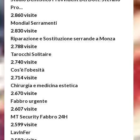
Pro...
2.860 visite
Mondial Serramenti
2.830 visite
Riparazione e Sostituzione serrande a Monza
2.788 visite
Tarocchi Solitaire
2.740 visite
Cos’è l’obesità
2.714 visite
Chirurgia e medicina estetica
2.670 visite
Fabbro urgente
2.607 visite
MT Security Fabbro 24H
2.599 visite
LavInFer
2.583 visite