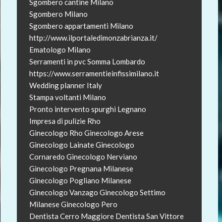
Sgombero cantine Milano
Sgombero Milano
Sgombero appartamenti Milano
http://www.ilportaledimonzabrianza.it/
Ematologo Milano
Serramenti in pvc Somma Lombardo
https://www.serramentieinfissimilano.it
Wedding planner Italy
Stampa voltanti Milano
Pronto intervento spurghi Legnano
Impresa di pulizie Rho
Ginecologo Rho
Ginecologo Arese
Ginecologo Lainate
Ginecologo
Cornaredo
Ginecologo Nerviano
Ginecologo Pregnana Milanese
Ginecologo Pogliano Milanese
Ginecologo Vanzago
Ginecologo Settimo
Milanese
Ginecologo Pero
Dentista Cerro Maggiore
Dentista San Vittore