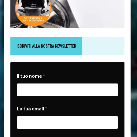
ISCRIVITI ALLA NOSTRA NEWSLETTER
Il tuo nome
*
*
La tua email
*
L
a
t
u
o