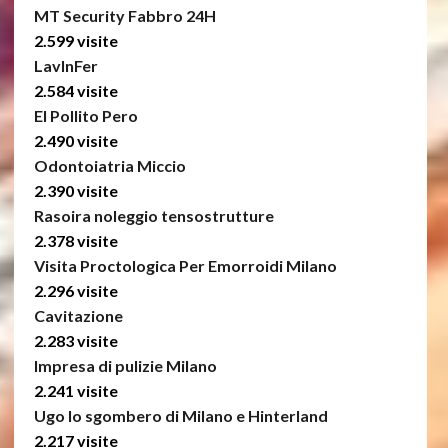
MT Security Fabbro 24H
2.599 visite
LavInFer
2.584 visite
El Pollito Pero
2.490 visite
Odontoiatria Miccio
2.390 visite
Rasoira noleggio tensostrutture
2.378 visite
Visita Proctologica Per Emorroidi Milano
2.296 visite
Cavitazione
2.283 visite
Impresa di pulizie Milano
2.241 visite
Ugo lo sgombero di Milano e Hinterland
2.217 visite