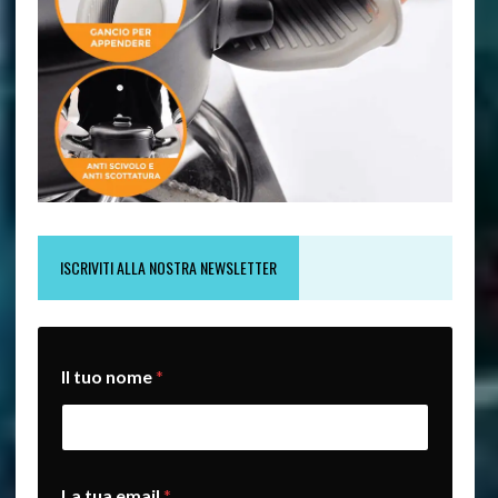
ISCRIVITI ALLA NOSTRA NEWSLETTER
Il tuo nome
*
t
La tua email
*