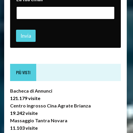
u
a
*
t
u
o
Invia
PIÙ VISTI
Bacheca di Annunci
121.179 visite
Centro ingrosso Cina Agrate Brianza
19.242 visite
Massaggio Tantra Novara
11.103 visite