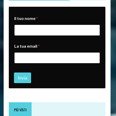
t
Il tuo nome
*
u
a
*
n
o
m
La tua email
*
e
Invia
PIÙ VISTI