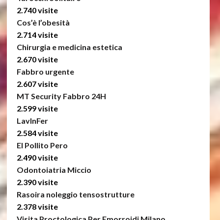
2.740 visite
Cos’è l’obesità
2.714 visite
Chirurgia e medicina estetica
2.670 visite
Fabbro urgente
2.607 visite
MT Security Fabbro 24H
2.599 visite
LavInFer
2.584 visite
El Pollito Pero
2.490 visite
Odontoiatria Miccio
2.390 visite
Rasoira noleggio tensostrutture
2.378 visite
Visita Proctologica Per Emorroidi Milano