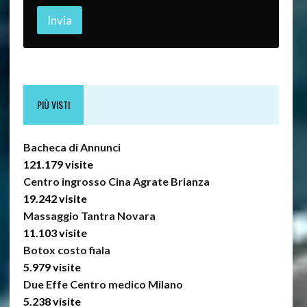
i
Invia
l
PIÙ VISTI
Bacheca di Annunci
121.179 visite
Centro ingrosso Cina Agrate Brianza
19.242 visite
Massaggio Tantra Novara
11.103 visite
Botox costo fiala
5.979 visite
Due Effe Centro medico Milano
5.238 visite