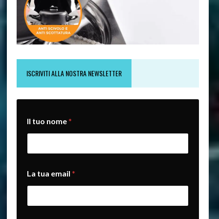
ISCRIVITI ALLA NOSTRA NEWSLETTER
n
Il tuo nome
*
o
m
e
e
m
a
La tua email
*
i
l
e
m
a