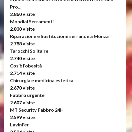
Pro...
2.860 visite
Mondial Serramenti
2.830 visite
Riparazione e Sostituzione serrande a Monza
2.788 visite
Tarocchi Solitaire
2.740 visite
Cos’è l’obesità
2.714 visite
Chirurgia e medicina estetica
2.670 visite
Fabbro urgente
2.607 visite
MT Security Fabbro 24H
2.599 visite
LavInFer
2.584 visite