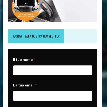
ISCRIVITI ALLA NOSTRA NEWSLETTER
Il tuo nome
*
L
La tua email
*
a
L
a
L
a