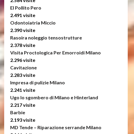
2.584 visite
El Pollito Pero
2.491 visite
Odontoiatria Miccio
2.390 visite
Rasoira noleggio tensostrutture
2.378 visite
Visita Proctologica Per Emorroidi Milano
2.296 visite
Cavitazione
2.283 visite
Impresa di pulizie Milano
2.241 visite
Ugo lo sgombero di Milano e Hinterland
2.217 visite
Barbie
2.193 visite
MD Tende – Riparazione serrande Milano