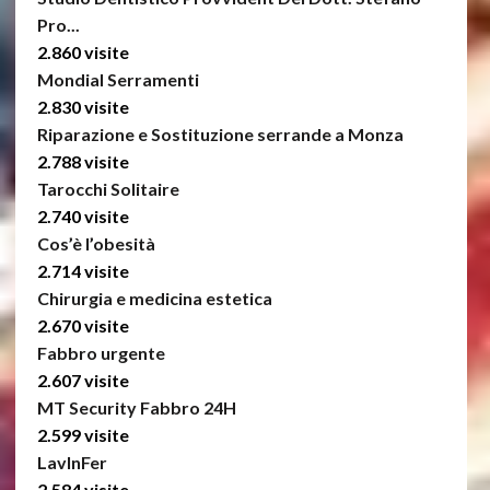
Pro...
2.860 visite
Mondial Serramenti
2.830 visite
Riparazione e Sostituzione serrande a Monza
2.788 visite
Tarocchi Solitaire
2.740 visite
Cos’è l’obesità
2.714 visite
Chirurgia e medicina estetica
2.670 visite
Fabbro urgente
2.607 visite
MT Security Fabbro 24H
2.599 visite
LavInFer
2.584 visite