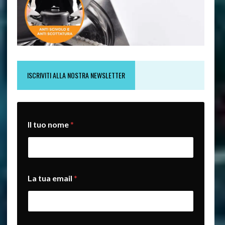
ISCRIVITI ALLA NOSTRA NEWSLETTER
t
Il tuo nome
*
u
a
e
m
a
i
La tua email
*
l
I
l