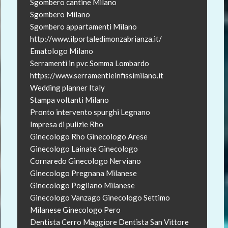
Sgombero cantine Milano
Sgombero Milano
Sgombero appartamenti Milano
http://www.ilportaledimonzabrianza.it/
Ematologo Milano
Serramenti in pvc Somma Lombardo
https://www.serramentieinfissimilano.it
Wedding planner Italy
Stampa voltanti Milano
Pronto intervento spurghi Legnano
Impresa di pulizie Rho
Ginecologo Rho
Ginecologo Arese
Ginecologo Lainate
Ginecologo
Cornaredo
Ginecologo Nerviano
Ginecologo Pregnana Milanese
Ginecologo Pogliano Milanese
Ginecologo Vanzago
Ginecologo Settimo
Milanese
Ginecologo Pero
Dentista Cerro Maggiore
Dentista San Vittore