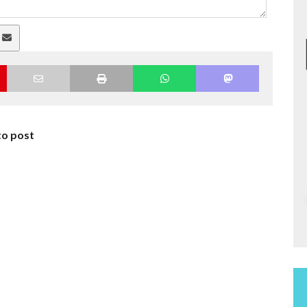
a
to post