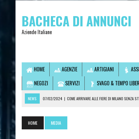
BACHECA DI ANNUNCI
Aziende Italiane
HOME
AGENZIE
ARTIGIANI
ASS
NEGOZI
SERVIZI
SVAGO & TEMPO LIBE
NEWS
07/02/2024
|
COME ARRIVARE ALLE FIERE DI MILANO SENZA S
07/02/2024
|
VUOI USCIRE SENZA GUIDARE? SCOPRI LA SOLUZIONE IDEA
14/09/2021
|
L’OSTEOPATA È UN MEDICO?
HOME
MEDIA
28/07/2021
|
CONSULTI DI CARTOMANZIA