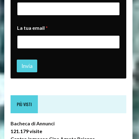
o
e
m
a
i
La tua email
*
l
n
o
m
e
Invia
PIÙ VISTI
Bacheca di Annunci
121.179 visite
Centro ingrosso Cina Agrate Brianza