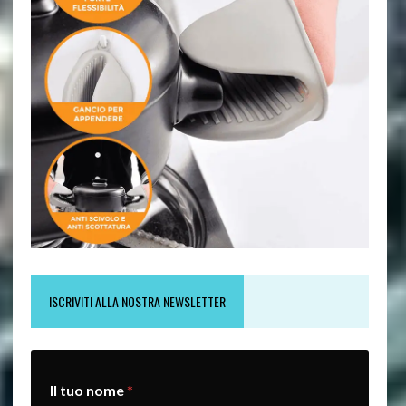
ISCRIVITI ALLA NOSTRA NEWSLETTER
t
Il tuo nome
*
u