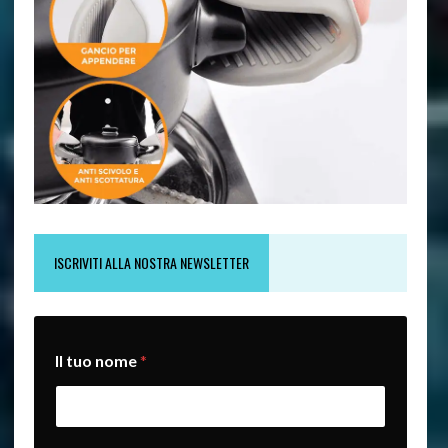
ISCRIVITI ALLA NOSTRA NEWSLETTER
*
Il tuo nome
*
*
t
u
a