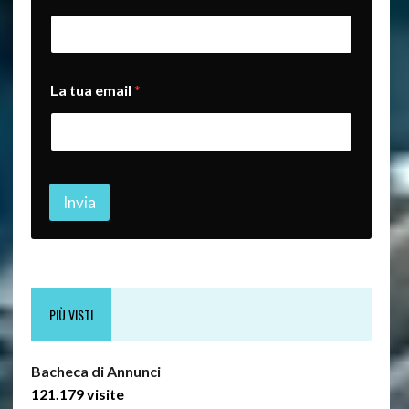
a
i
l
t
u
La tua email
*
a
e
m
a
i
l
Invia
PIÙ VISTI
Bacheca di Annunci
121.179 visite