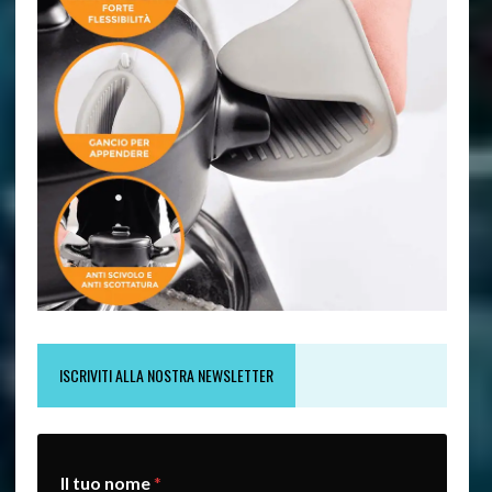
ISCRIVITI ALLA NOSTRA NEWSLETTER
e
Il tuo nome
*
m