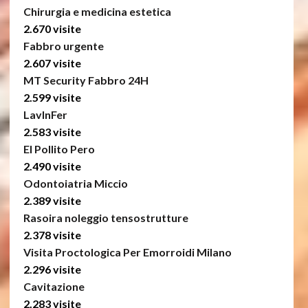
Chirurgia e medicina estetica
2.670 visite
Fabbro urgente
2.607 visite
MT Security Fabbro 24H
2.599 visite
LavInFer
2.583 visite
El Pollito Pero
2.490 visite
Odontoiatria Miccio
2.389 visite
Rasoira noleggio tensostrutture
2.378 visite
Visita Proctologica Per Emorroidi Milano
2.296 visite
Cavitazione
2.283 visite