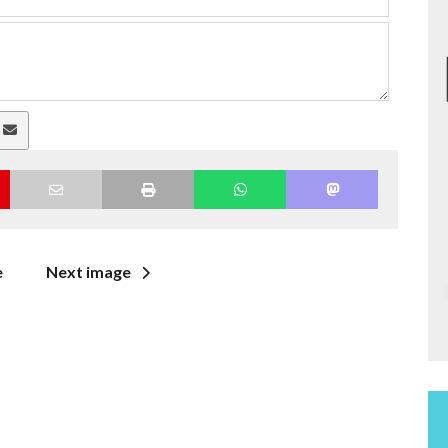
a
e
Next image