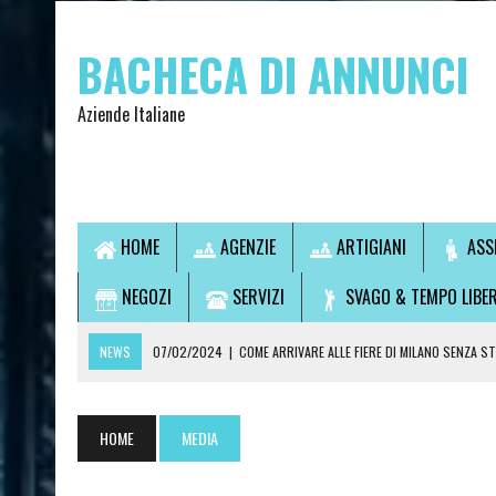
BACHECA DI ANNUNCI
Aziende Italiane
HOME
AGENZIE
ARTIGIANI
ASS
NEGOZI
SERVIZI
SVAGO & TEMPO LIBE
NEWS
07/02/2024
|
COME ARRIVARE ALLE FIERE DI MILANO SENZA S
07/02/2024
|
VUOI USCIRE SENZA GUIDARE? SCOPRI LA SOLUZIONE IDEA
14/09/2021
|
L’OSTEOPATA È UN MEDICO?
HOME
MEDIA
28/07/2021
|
CONSULTI DI CARTOMANZIA