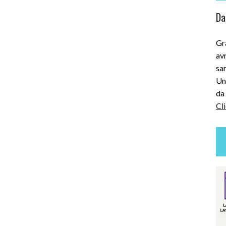
Dai
Gra
avr
sar
Uni
da 
Cli