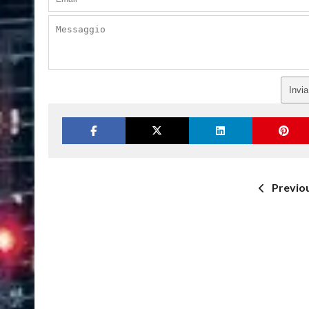
Invi
Previo