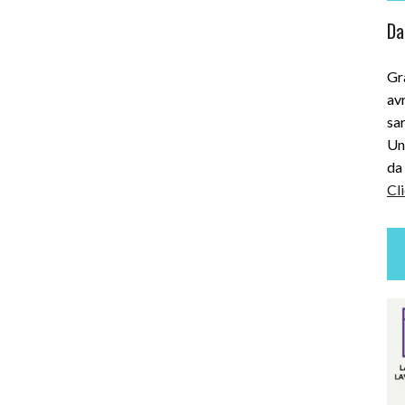
Dai
Gra
avr
sar
Uni
da 
Cli