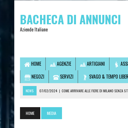
BACHECA DI ANNUNCI
Aziende Italiane
HOME
AGENZIE
ARTIGIANI
ASS
NEGOZI
SERVIZI
SVAGO & TEMPO LIBE
NEWS
07/02/2024
|
COME ARRIVARE ALLE FIERE DI MILANO SENZA S
07/02/2024
|
VUOI USCIRE SENZA GUIDARE? SCOPRI LA SOLUZIONE IDEA
14/09/2021
|
L’OSTEOPATA È UN MEDICO?
HOME
MEDIA
28/07/2021
|
CONSULTI DI CARTOMANZIA