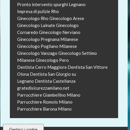
Pronto intervento spurghi Legnano
Impresa di pulizie Rho
Ginecologo Rho
Ginecologo Arese
Ginecologo Lainate
Ginecologo
Cornaredo
Ginecologo Nerviano
Ginecologo Pregnana Milanese
Ginecologo Pogliano Milanese
Ginecologo Vanzago
Ginecologo Settimo
Milanese
Ginecologo Pero
Dentista Cerro Maggiore
Dentista San Vittore
Olona
Dentista San Giorgio su
Legnano
Dentista Castellanza
gratedisicurezzamilano.net
Parrucchiere Giambellino Milano
Parrucchiere Romolo Milano
Parrucchiere Barona Milano
Gestisci i cookie