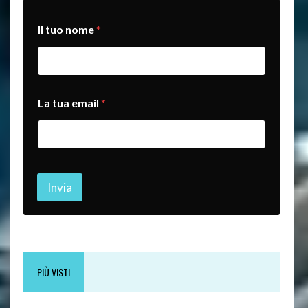
L
Il tuo nome
*
a
*
*
La tua email
*
Invia
PIÙ VISTI