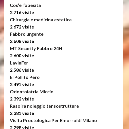
Cos’è l’obesità
2.716 visite
Chirurgia e medicina estetica
2.672 visite
Fabbro urgente
2.608 visite
MT Security Fabbro 24H
2.600 visite
LavInFer
2.586 visite
El Pollito Pero
2.491 visite
Odontoiatria Miccio
2.392 visite
Rasoira noleggio tensostrutture
2.381 visite
Visita Proctologica Per Emorroidi Milano
2.298 visite