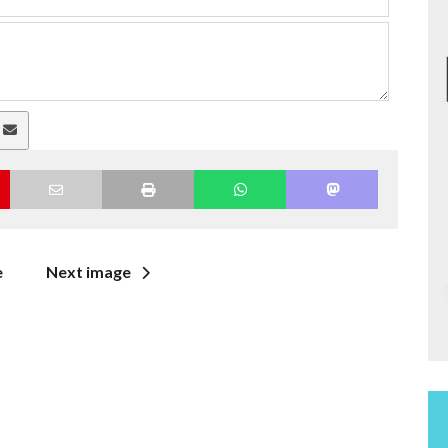
a
e
Next image