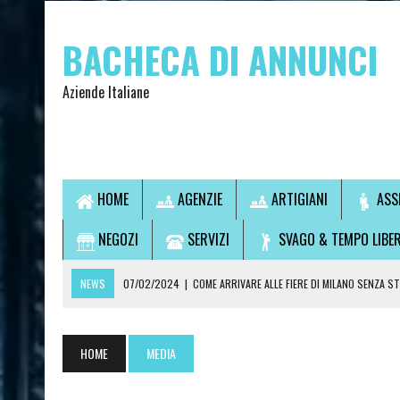
BACHECA DI ANNUNCI
Aziende Italiane
HOME
AGENZIE
ARTIGIANI
ASS
NEGOZI
SERVIZI
SVAGO & TEMPO LIBE
NEWS
07/02/2024
|
COME ARRIVARE ALLE FIERE DI MILANO SENZA S
07/02/2024
|
VUOI USCIRE SENZA GUIDARE? SCOPRI LA SOLUZIONE IDEA
14/09/2021
|
L’OSTEOPATA È UN MEDICO?
HOME
MEDIA
28/07/2021
|
CONSULTI DI CARTOMANZIA