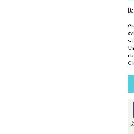
Dai
Gra
avr
sar
Uni
da 
Cli