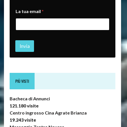
I
La tua email
*
l
L
a
I
l
Invia
PIÙ VISTI
Bacheca di Annunci
121.180 visite
Centro ingrosso Cina Agrate Brianza
19.243 visite
Massaggio Tantra Novara