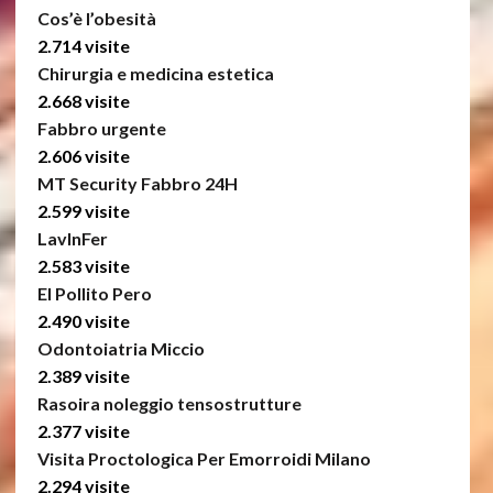
Cos’è l’obesità
2.714 visite
Chirurgia e medicina estetica
2.668 visite
Fabbro urgente
2.606 visite
MT Security Fabbro 24H
2.599 visite
LavInFer
2.583 visite
El Pollito Pero
2.490 visite
Odontoiatria Miccio
2.389 visite
Rasoira noleggio tensostrutture
2.377 visite
Visita Proctologica Per Emorroidi Milano
2.294 visite