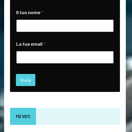
Il tuo nome
*
t
La tua email
*
u
a
t
u
a
t
u
Invia
a
PIÙ VISTI