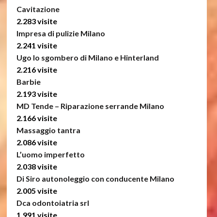
Cavitazione
2.283 visite
Impresa di pulizie Milano
2.241 visite
Ugo lo sgombero di Milano e Hinterland
2.216 visite
Barbie
2.193 visite
MD Tende – Riparazione serrande Milano
2.166 visite
Massaggio tantra
2.086 visite
L’uomo imperfetto
2.038 visite
Di Siro autonoleggio con conducente Milano
2.005 visite
Dca odontoiatria srl
1.991 visite