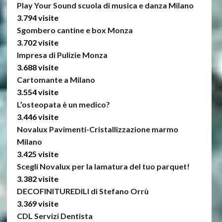
Play Your Sound scuola di musica e danza Milano
3.794 visite
Sgombero cantine e box Monza
3.702 visite
Impresa di Pulizie Monza
3.688 visite
Cartomante a Milano
3.554 visite
L’osteopata è un medico?
3.446 visite
Novalux Pavimenti-Cristallizzazione marmo
Milano
3.425 visite
Scegli Novalux per la lamatura del tuo parquet!
3.382 visite
DECOFINITUREDILI di Stefano Orrù
3.369 visite
CDL Servizi Dentista