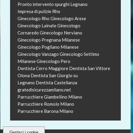
Pronto intervento spurghi Legnano
Impresa di pulizie Rho
Ginecologo Rho
Ginecologo Arese
Ginecologo Lainate
Ginecologo
Cornaredo
Ginecologo Nerviano
Ginecologo Pregnana Milanese
Ginecologo Pogliano Milanese
Ginecologo Vanzago
Ginecologo Settimo
Milanese
Ginecologo Pero
Dentista Cerro Maggiore
Dentista San Vittore
Olona
Dentista San Giorgio su
Legnano
Dentista Castellanza
gratedisicurezzamilano.net
Parrucchiere Giambellino Milano
Parrucchiere Romolo Milano
Parrucchiere Barona Milano
Gestisci i cookie