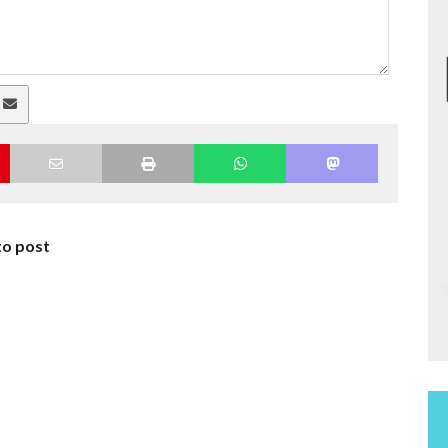
a
to post