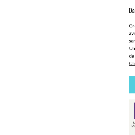
Dai
Gra
avr
sar
Uni
da 
Cli