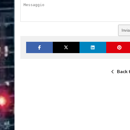
Invi
Back 