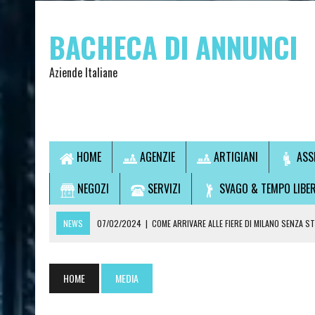
BACHECA DI ANNUNCI
Aziende Italiane
HOME
AGENZIE
ARTIGIANI
ASS
NEGOZI
SERVIZI
SVAGO & TEMPO LIBE
NEWS
07/02/2024
|
COME ARRIVARE ALLE FIERE DI MILANO SENZA S
07/02/2024
|
VUOI USCIRE SENZA GUIDARE? SCOPRI LA SOLUZIONE IDEA
14/09/2021
|
L’OSTEOPATA È UN MEDICO?
HOME
MEDIA
28/07/2021
|
CONSULTI DI CARTOMANZIA