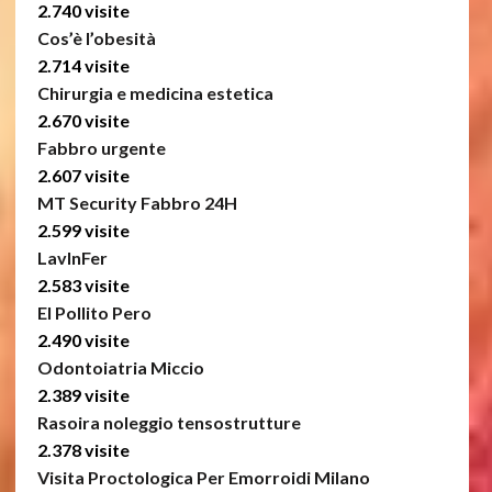
2.740 visite
Cos’è l’obesità
2.714 visite
Chirurgia e medicina estetica
2.670 visite
Fabbro urgente
2.607 visite
MT Security Fabbro 24H
2.599 visite
LavInFer
2.583 visite
El Pollito Pero
2.490 visite
Odontoiatria Miccio
2.389 visite
Rasoira noleggio tensostrutture
2.378 visite
Visita Proctologica Per Emorroidi Milano