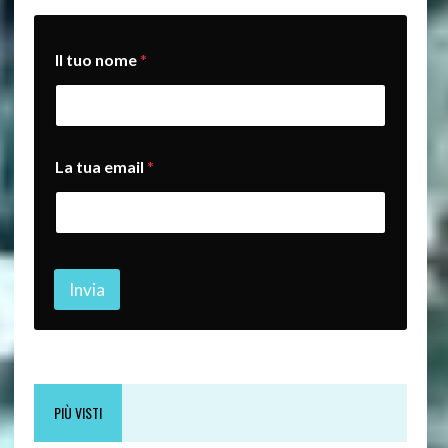
Il tuo nome
*
*
La tua email
*
*
*
Invia
PIÙ VISTI