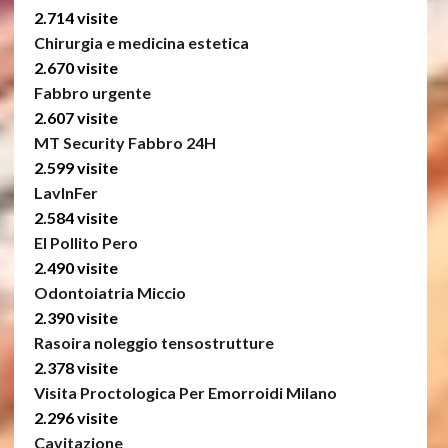
2.714 visite
Chirurgia e medicina estetica
2.670 visite
Fabbro urgente
2.607 visite
MT Security Fabbro 24H
2.599 visite
LavInFer
2.584 visite
El Pollito Pero
2.490 visite
Odontoiatria Miccio
2.390 visite
Rasoira noleggio tensostrutture
2.378 visite
Visita Proctologica Per Emorroidi Milano
2.296 visite
Cavitazione