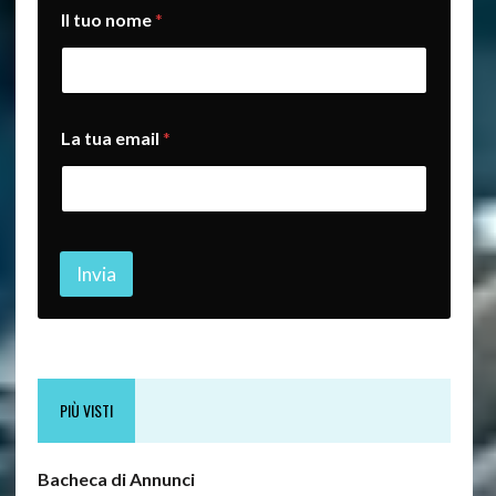
n
Il tuo nome
*
o
m
e
*
L
a
La tua email
*
Invia
PIÙ VISTI
Bacheca di Annunci