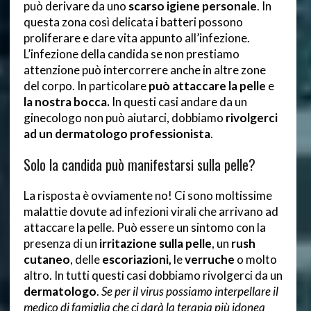
può derivare da uno
scarso igiene personale
. In
questa zona così delicata i batteri possono
proliferare e dare vita appunto all’infezione.
L’infezione della candida se non prestiamo
attenzione può intercorrere anche in altre zone
del corpo. In particolare
può attaccare la pelle
e
la
nostra bocca.
In questi casi andare da un
ginecologo non può aiutarci, dobbiamo
rivolgerci
ad un dermatologo professionista
.
Solo la candida può manifestarsi sulla pelle?
La risposta è ovviamente no! Ci sono moltissime
malattie dovute ad infezioni virali che arrivano ad
attaccare la pelle. Può essere un sintomo con la
presenza di un
irritazione sulla pelle
, un
rush
cutaneo
, delle
escoriazioni,
le
verruche
o molto
altro. In tutti questi casi dobbiamo rivolgerci da un
dermatologo
.
Se per il virus possiamo interpellare il
medico di famiglia che ci darà la terapia più idonea