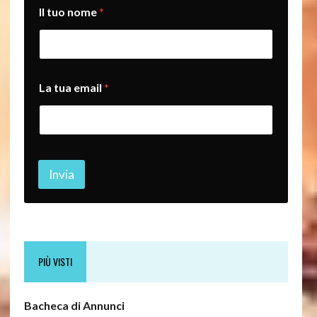
n
Il tuo nome
*
o
m
e
t
u
o
La tua email
*
e
m
a
i
l
Invia
PIÙ VISTI
Bacheca di Annunci