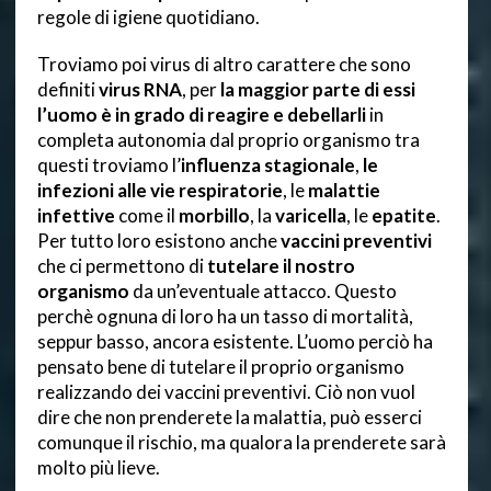
regole di igiene quotidiano.
Troviamo poi virus di altro carattere che sono
definiti
virus RNA
, per
la maggior parte di essi
l’uomo è in grado di reagire e debellarli
in
completa autonomia dal proprio organismo tra
questi troviamo l’
influenza stagionale
,
le
infezioni alle vie respiratorie
, le
malattie
infettive
come il
morbillo
, la
varicella
, le
epatite
.
Per tutto loro esistono anche
vaccini preventivi
che ci permettono di
tutelare il nostro
organismo
da un’eventuale attacco. Questo
perchè ognuna di loro ha un tasso di mortalità,
seppur basso, ancora esistente. L’uomo perciò ha
pensato bene di tutelare il proprio organismo
realizzando dei vaccini preventivi. Ciò non vuol
dire che non prenderete la malattia, può esserci
comunque il rischio, ma qualora la prenderete sarà
molto più lieve.