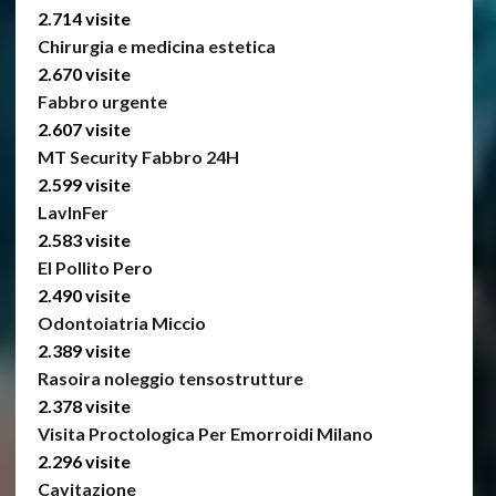
2.714 visite
Chirurgia e medicina estetica
2.670 visite
Fabbro urgente
2.607 visite
MT Security Fabbro 24H
2.599 visite
LavInFer
2.583 visite
El Pollito Pero
2.490 visite
Odontoiatria Miccio
2.389 visite
Rasoira noleggio tensostrutture
2.378 visite
Visita Proctologica Per Emorroidi Milano
2.296 visite
Cavitazione