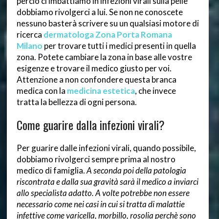
perciò ci imbattiamo in infezioni virali sulla pelle
dobbiamo rivolgerci a lui. Se non ne conoscete
nessuno basterà scrivere su un qualsiasi motore di
ricerca
dermatologa Zona Porta Romana
Milano
per trovare tutti i medici presenti in quella
zona. Potete cambiare la zona in base alle vostre
esigenze e trovare il medico giusto per voi.
Attenzione a non confondere questa branca
medica con la
medicina estetica
, che invece
tratta la bellezza di ogni persona.
Come guarire dalla infezioni virali?
Per guarire dalle infezioni virali, quando possibile,
dobbiamo rivolgerci sempre prima al nostro
medico di famiglia.
A seconda poi della patologia
riscontrata e dalla sua gravità sarà il medico a inviarci
allo specialista adatto. A volte potrebbe non essere
necessario come nei casi in cui si tratta di malattie
infettive come varicella, morbillo, rosolia perchè sono