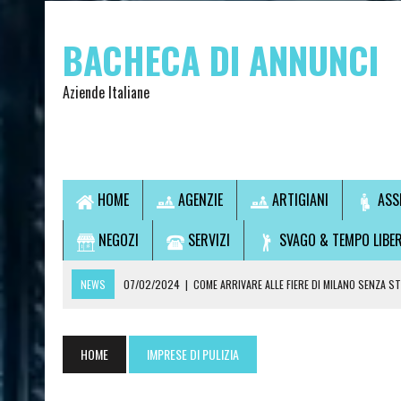
BACHECA DI ANNUNCI
Aziende Italiane
HOME
AGENZIE
ARTIGIANI
ASS
NEGOZI
SERVIZI
SVAGO & TEMPO LIBE
NEWS
07/02/2024
|
COME ARRIVARE ALLE FIERE DI MILANO SENZA S
07/02/2024
|
VUOI USCIRE SENZA GUIDARE? SCOPRI LA SOLUZIONE IDEA
14/09/2021
|
L’OSTEOPATA È UN MEDICO?
HOME
IMPRESE DI PULIZIA
28/07/2021
|
CONSULTI DI CARTOMANZIA