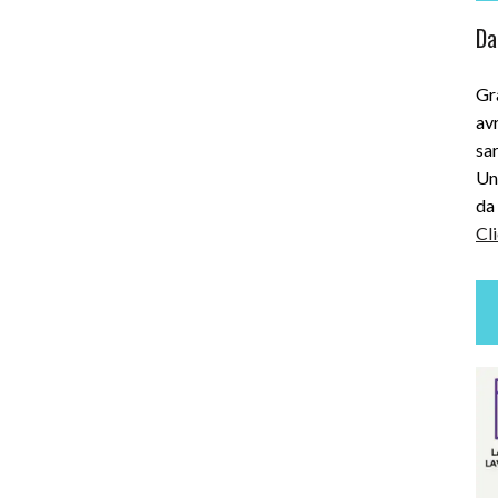
Dai
Gra
avr
sar
Uni
da 
Cli