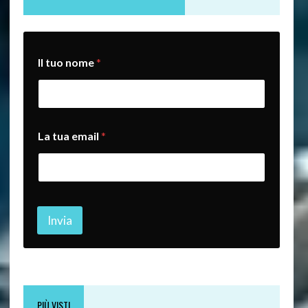
Il tuo nome
*
I
La tua email
*
l
*
t
u
a
Invia
PIÙ VISTI