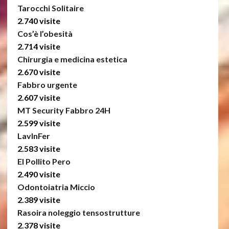
Tarocchi Solitaire
2.740 visite
Cos’è l’obesità
2.714 visite
Chirurgia e medicina estetica
2.670 visite
Fabbro urgente
2.607 visite
MT Security Fabbro 24H
2.599 visite
LavInFer
2.583 visite
El Pollito Pero
2.490 visite
Odontoiatria Miccio
2.389 visite
Rasoira noleggio tensostrutture
2.378 visite