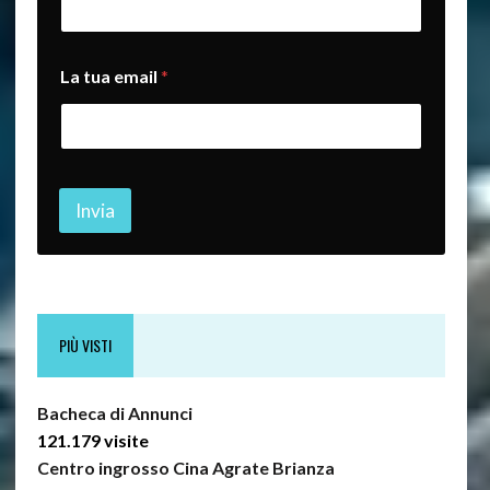
t
u
a
t
La tua email
*
u
a
Invia
PIÙ VISTI
Bacheca di Annunci
121.179 visite
Centro ingrosso Cina Agrate Brianza