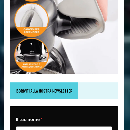
ISCRIVITI ALLA NOSTRA NEWSLETTER
t
Il tuo nome
*
u
a