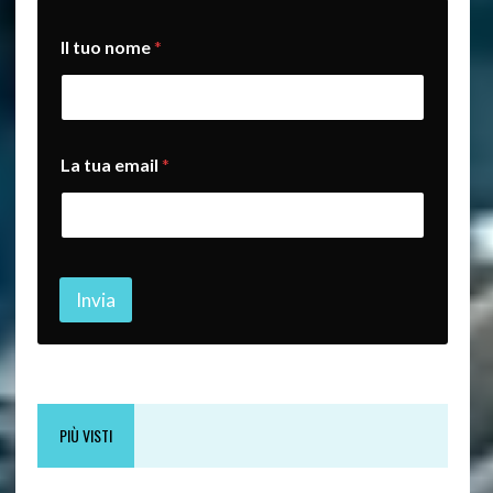
*
Il tuo nome
*
e
m
a
i
l
L
La tua email
*
a
Invia
PIÙ VISTI