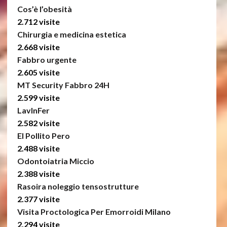
Cos’è l’obesità
2.712 visite
Chirurgia e medicina estetica
2.668 visite
Fabbro urgente
2.605 visite
MT Security Fabbro 24H
2.599 visite
LavInFer
2.582 visite
El Pollito Pero
2.488 visite
Odontoiatria Miccio
2.388 visite
Rasoira noleggio tensostrutture
2.377 visite
Visita Proctologica Per Emorroidi Milano
2.294 visite