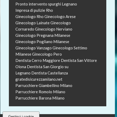
Pronto intervento spurghi Legnano
Impresa di pulizie Rho
Ginecologo Rho
Ginecologo Arese
Ginecologo Lainate
Ginecologo
Cornaredo
Ginecologo Nerviano
Ginecologo Pregnana Milanese
Ginecologo Pogliano Milanese
Ginecologo Vanzago
Ginecologo Settimo
Milanese
Ginecologo Pero
Dentista Cerro Maggiore
Dentista San Vittore
Olona
Dentista San Giorgio su
Legnano
Dentista Castellanza
gratedisicurezzamilano.net
Parrucchiere Giambellino Milano
Parrucchiere Romolo Milano
Parrucchiere Barona Milano
Gestisci i cookie