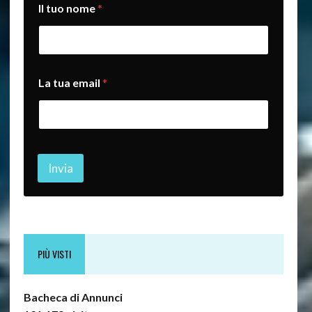
Il tuo nome
*
e
La tua email
*
m
a
i
l
t
u
o
Invia
L
a
PIÙ VISTI
Bacheca di Annunci