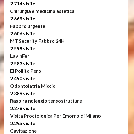
2.714 visite
Chirurgia e medicina estetica
2.669 visite
Fabbro urgente
2.606 visite
MT Security Fabbro 24H
2.599 visite
LavInFer
2.583 visite
El Pollito Pero
2.490 visite
Odontoiatria Miccio
2.389 visite
Rasoira noleggio tensostrutture
2.378 visite
Visita Proctologica Per Emorroidi Milano
2.295 visite
Cavitazione