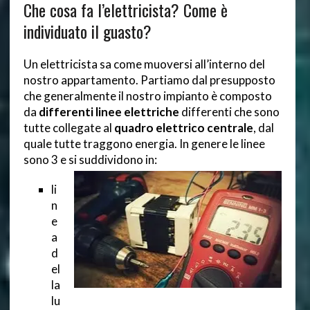
Che cosa fa l’elettricista? Come è
individuato il guasto?
Un elettricista sa come muoversi all’interno del
nostro appartamento. Partiamo dal presupposto
che generalmente il nostro impianto è composto
da
differenti linee elettriche
differenti che sono
tutte collegate al
quadro elettrico centrale
, dal
quale tutte traggono energia. In genere le linee
sono 3 e si suddividono in:
li
n
e
a
d
el
la
lu