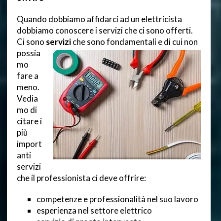
Quando dobbiamo affidarci ad un elettricista
dobbiamo conoscere i servizi che ci sono offerti.
Ci sono
servizi
che sono fondamentali e di cui non
possia
mo
fare a
meno.
Vedia
mo di
citare i
più
import
anti
servizi
che il professionista ci deve offrire:
competenze e professionalità nel suo lavoro
esperienza nel settore elettrico