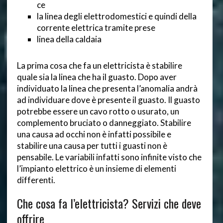
ce
la linea degli elettrodomestici e quindi della
corrente elettrica tramite prese
linea della caldaia
La prima cosa che fa un elettricista è stabilire
quale sia la linea che ha il guasto. Dopo aver
individuato la linea che presenta l’anomalia andrà
ad individuare dove è presente il guasto. Il guasto
potrebbe essere un cavo rotto o usurato, un
complemento bruciato o danneggiato. Stabilire
una causa ad occhi non è infatti possibile e
stabilire una causa per tutti i guasti non è
pensabile. Le variabili infatti sono infinite visto che
l’impianto elettrico è un insieme di elementi
differenti.
Che cosa fa l’elettricista? Servizi che deve
offrire