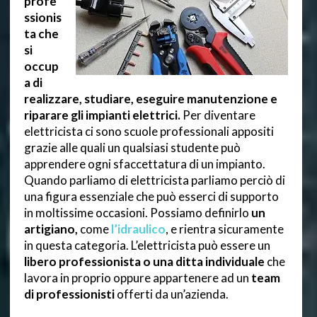
profe
ssionis
ta che
si
occup
a di
realizzare, studiare, eseguire manutenzione e
riparare gli impianti elettrici.
Per diventare
elettricista ci sono scuole professionali appositi
grazie alle quali un qualsiasi studente può
apprendere ogni sfaccettatura di un impianto.
Quando parliamo di elettricista parliamo perciò di
una figura essenziale che può esserci di supporto
in moltissime occasioni. Possiamo definirlo
un
artigiano,
come
l’idraulico
, e rientra sicuramente
in questa categoria. L’elettricista può essere un
libero professionista o una ditta individuale
che
lavora in proprio oppure appartenere ad un
team
di professionisti
offerti da un’azienda.