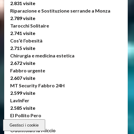
2.831 visite
Riparazione e Sostituzione serrande a Monza
2.789 visite
Tarocchi Solitaire
2.741 visite
Cos’è l’obesità
2.715 visite
Chirurgia e medicina estetica
2.672 visite
Fabbro urgente
2.607 visite
MT Security Fabbro 24H
2.599 visite
LavInFer
2.585 visite
El Pollito Pero
2.491 visite
Gestisci i cookie
Odontoiatria Miccio