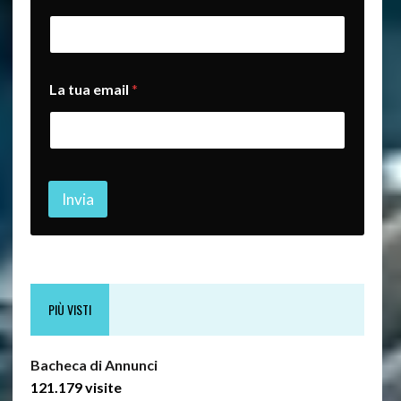
o
e
m
a
i
La tua email
*
l
e
m
a
i
l
Invia
PIÙ VISTI
Bacheca di Annunci
121.179 visite