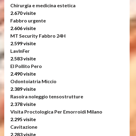
Chirurgia e medicina estetica
2.670 visite
Fabbro urgente
2.606 visite
MT Security Fabbro 24H
2.599 visite
LavInFer
2.583 visite
El Pollito Pero
2.490 visite
Odontoiatria Miccio
2.389 visite
Rasoira noleggio tensostrutture
2.378 visite
Visita Proctologica Per Emorroidi Milano
2.295 visite
Cavitazione
2.283 visite