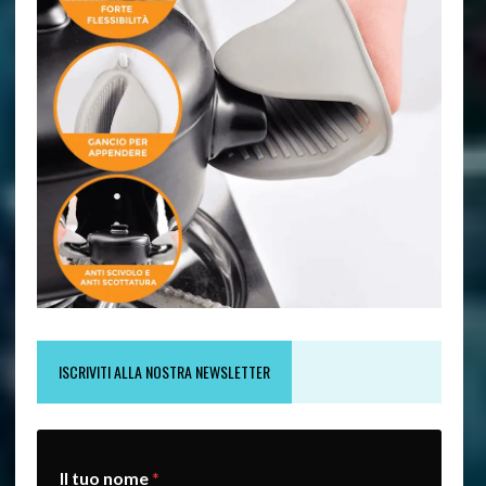
ISCRIVITI ALLA NOSTRA NEWSLETTER
t
Il tuo nome
*
u