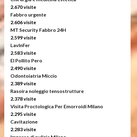
2.670 visite
Fabbro urgente
2.606 visite
MT Security Fabbro 24H
2.599 visite
LavInFer
2.583 visite
El Pollito Pero
2.490 visite
Odontoiatria Miccio
2.389 visite
Rasoira noleggio tensostrutture
2.378 visite
Visita Proctologica Per Emorroidi Milano
2.295 visite
Cavitazione
2.283 visite
Impresa di pulizie Milano