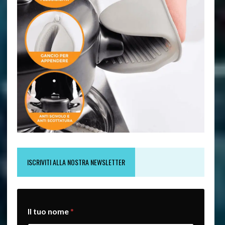
ISCRIVITI ALLA NOSTRA NEWSLETTER
e
Il tuo nome
*
m
a