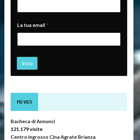
i
l
e
m
La tua email
*
a
i
l
t
u
o
Invia
PIÙ VISTI
Bacheca di Annunci
121.179 visite
Centro ingrosso Cina Agrate Brianza