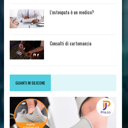
L’osteopata è un medico?
Consulti di cartomanzia
GUANTI IN SILICONE