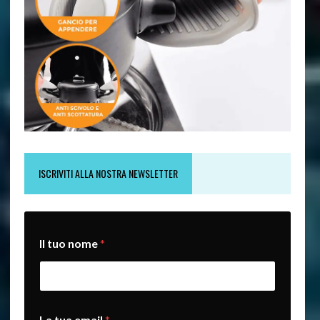
ISCRIVITI ALLA NOSTRA NEWSLETTER
L
Il tuo nome
*
a
e
m
a
i
l
La tua email
*