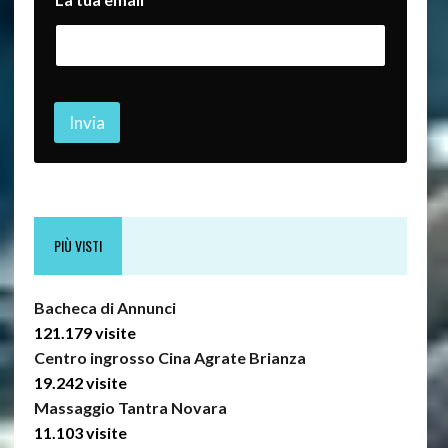
L
a
Invia
PIÙ VISTI
Bacheca di Annunci
121.179 visite
Centro ingrosso Cina Agrate Brianza
19.242 visite
Massaggio Tantra Novara
11.103 visite