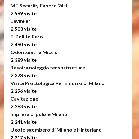
MT Security Fabbro 24H
2.599 visite
LavInFer
2.583 visite
El Pollito Pero
2.490 visite
Odontoiatria Miccio
2.389 visite
Rasoira noleggio tensostrutture
2.378 visite
Visita Proctologica Per Emorroidi Milano
2.296 visite
Cavitazione
2.283 visite
Impresa di pulizie Milano
2.241 visite
Ugo lo sgombero di Milano e Hinterland
2.217 visite